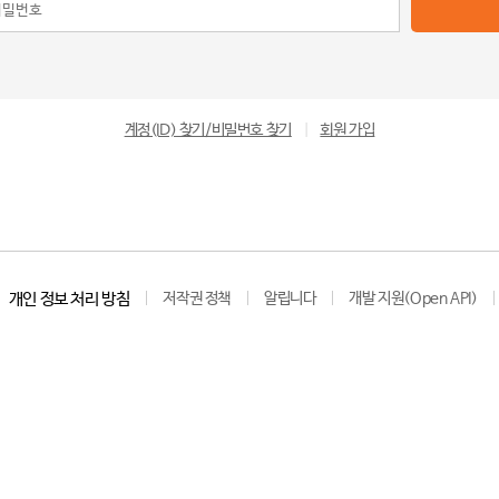
계정(ID) 찾기/비밀번호 찾기
|
회원 가입
개인 정보 처리 방침
저작권 정책
알립니다
개발 지원(Open API)