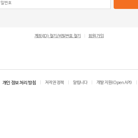
계정(ID) 찾기/비밀번호 찾기
|
회원 가입
개인 정보 처리 방침
저작권 정책
알립니다
개발 지원(Open API)