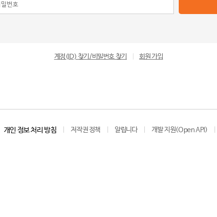
계정(ID) 찾기/비밀번호 찾기
|
회원 가입
개인 정보 처리 방침
저작권 정책
알립니다
개발 지원(Open API)