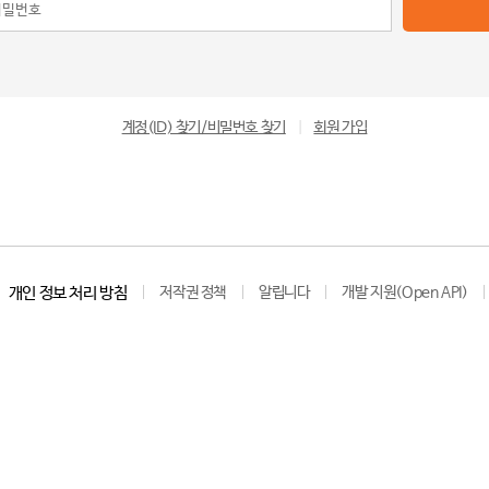
계정(ID) 찾기/비밀번호 찾기
|
회원 가입
개인 정보 처리 방침
저작권 정책
알립니다
개발 지원(Open API)