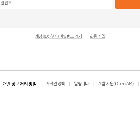
계정(ID) 찾기/비밀번호 찾기
|
회원 가입
개인 정보 처리 방침
저작권 정책
알립니다
개발 지원(Open API)