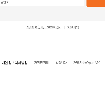
계정(ID) 찾기/비밀번호 찾기
|
회원 가입
개인 정보 처리 방침
저작권 정책
알립니다
개발 지원(Open API)