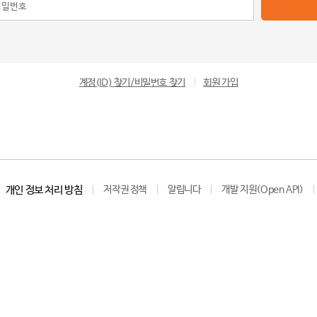
계정(ID) 찾기/비밀번호 찾기
|
회원 가입
개인 정보 처리 방침
저작권 정책
알립니다
개발 지원(Open API)