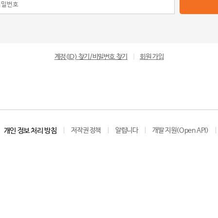
계정(ID) 찾기/비밀번호 찾기
|
회원 가입
개인 정보 처리 방침
저작권 정책
알립니다
개발 지원(Open API)