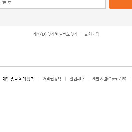
계정(ID) 찾기/비밀번호 찾기
|
회원 가입
개인 정보 처리 방침
저작권 정책
알립니다
개발 지원(Open API)