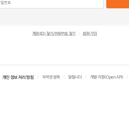
계정(ID) 찾기/비밀번호 찾기
|
회원 가입
개인 정보 처리 방침
저작권 정책
알립니다
개발 지원(Open API)