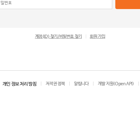
계정(ID) 찾기/비밀번호 찾기
|
회원 가입
개인 정보 처리 방침
저작권 정책
알립니다
개발 지원(Open API)