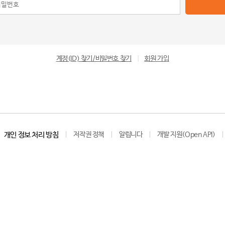
계정(ID) 찾기/비밀번호 찾기
|
회원 가입
개인 정보 처리 방침
저작권 정책
알립니다
개발 지원(Open API)