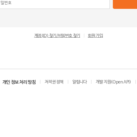
계정(ID) 찾기/비밀번호 찾기
|
회원 가입
개인 정보 처리 방침
저작권 정책
알립니다
개발 지원(Open API)