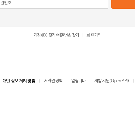
계정(ID) 찾기/비밀번호 찾기
|
회원 가입
개인 정보 처리 방침
저작권 정책
알립니다
개발 지원(Open API)