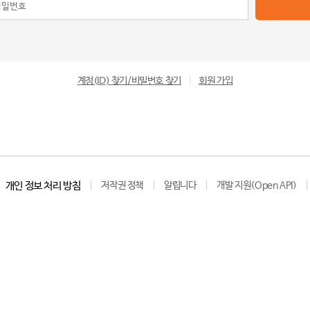
계정(ID) 찾기/비밀번호 찾기
|
회원 가입
개인 정보 처리 방침
저작권 정책
알립니다
개발 지원(Open API)