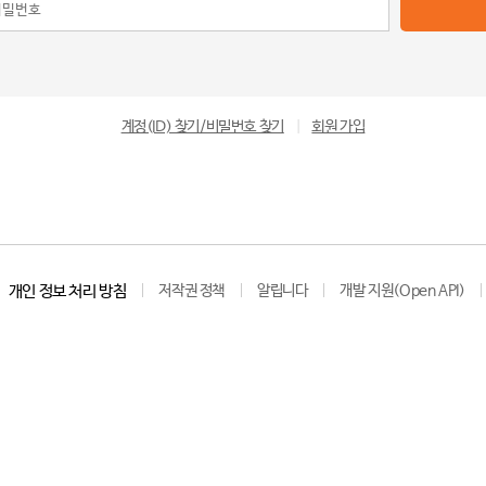
계정(ID) 찾기/비밀번호 찾기
|
회원 가입
개인 정보 처리 방침
저작권 정책
알립니다
개발 지원(Open API)