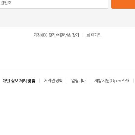
계정(ID) 찾기/비밀번호 찾기
|
회원 가입
개인 정보 처리 방침
저작권 정책
알립니다
개발 지원(Open API)