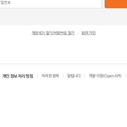
계정(ID) 찾기/비밀번호 찾기
|
회원 가입
개인 정보 처리 방침
저작권 정책
알립니다
개발 지원(Open API)