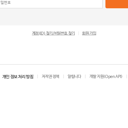
계정(ID) 찾기/비밀번호 찾기
|
회원 가입
개인 정보 처리 방침
저작권 정책
알립니다
개발 지원(Open API)