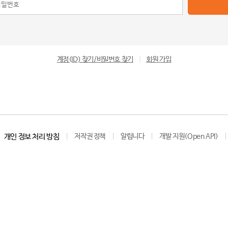
계정(ID) 찾기/비밀번호 찾기
|
회원 가입
개인 정보 처리 방침
저작권 정책
알립니다
개발 지원(Open API)