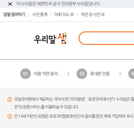
이 누리집은 대한민국 공식 전자정부 누리집입니다.
집필 참여하기
사전 통계
어휘 지도
작은 창 사전
이용 약관 동의
휴대폰 인증
01
02
0
국립국어원에서 제공하는 국어사전(‘우리말샘’, ‘표준국어대사전’) 누리집은 통
전’의 회원 서비스를 이용하실 수 있습니다.
만 14세 미만인 회원은 보호자(법정대리인)의 동의를 받은 후에 가입하여 주시