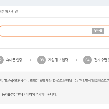
작은 창 사전
옛한글
휴대폰 인증
가입 정보 입력
전자 우편 
2
03
04
 ‘표준국어대사전’) 누리집은 통합 계정(ID)으로 운영됩니다. ‘우리말샘’의 회원으로 
의 동의를 받은 후에 가입하여 주시기 바랍니다.