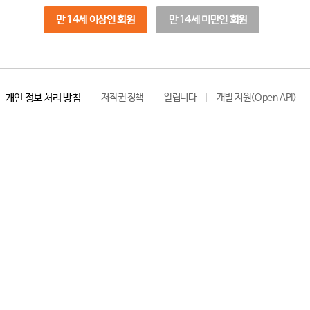
만 14세 이상인 회원
만 14세 미만인 회원
개인 정보 처리 방침
저작권 정책
알립니다
개발 지원(Open API)