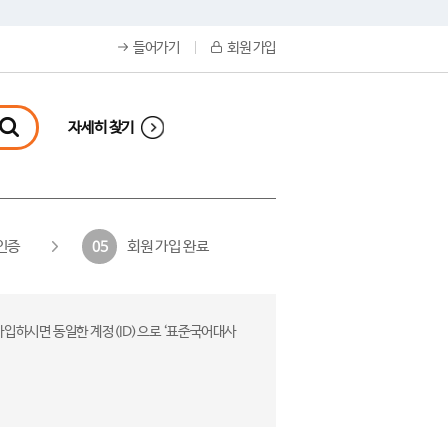
들어가기
회원 가입
자세히 찾기
인증
회원 가입 완료
05
가입하시면 동일한 계정(ID)으로 ‘표준국어대사