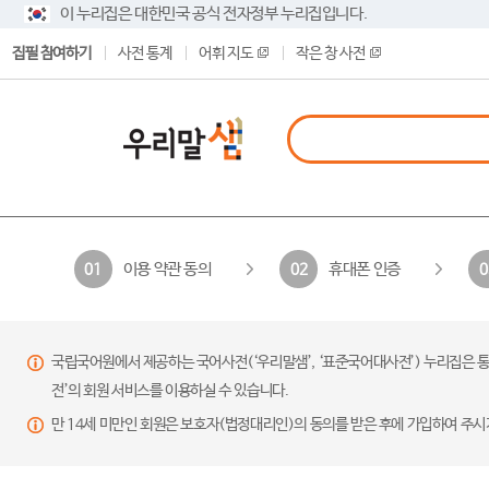
이 누리집은 대한민국 공식 전자정부 누리집입니다.
집필 참여하기
사전 통계
어휘 지도
작은 창 사전
이용 약관 동의
휴대폰 인증
01
02
0
국립국어원에서 제공하는 국어사전(‘우리말샘’, ‘표준국어대사전’) 누리집은 통
전’의 회원 서비스를 이용하실 수 있습니다.
만 14세 미만인 회원은 보호자(법정대리인)의 동의를 받은 후에 가입하여 주시