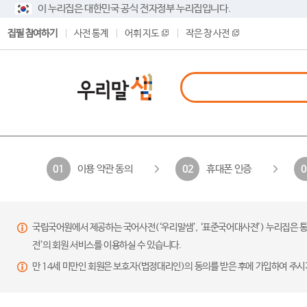
이 누리집은 대한민국 공식 전자정부 누리집입니다.
집필 참여하기
사전 통계
어휘 지도
작은 창 사전
이용 약관 동의
휴대폰 인증
01
02
0
국립국어원에서 제공하는 국어사전(‘우리말샘’, ‘표준국어대사전’) 누리집은 통
전’의 회원 서비스를 이용하실 수 있습니다.
만 14세 미만인 회원은 보호자(법정대리인)의 동의를 받은 후에 가입하여 주시