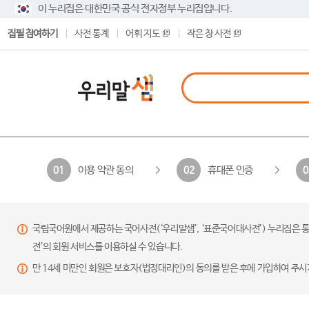
이 누리집은 대한민국 공식 전자정부 누리집입니다.
집필 참여하기
사전 통계
어휘 지도
작은 창 사전
이용 약관 동의
휴대폰 인증
01
02
0
국립국어원에서 제공하는 국어사전(‘우리말샘’, ‘표준국어대사전’) 누리집은 통
전’의 회원 서비스를 이용하실 수 있습니다.
만 14세 미만인 회원은 보호자(법정대리인)의 동의를 받은 후에 가입하여 주시