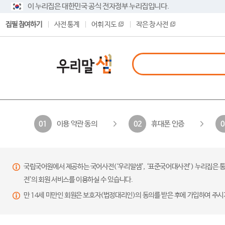
이 누리집은 대한민국 공식 전자정부 누리집입니다.
집필 참여하기
사전 통계
어휘 지도
작은 창 사전
이용 약관 동의
휴대폰 인증
01
02
0
국립국어원에서 제공하는 국어사전(‘우리말샘’, ‘표준국어대사전’) 누리집은 통
전’의 회원 서비스를 이용하실 수 있습니다.
만 14세 미만인 회원은 보호자(법정대리인)의 동의를 받은 후에 가입하여 주시