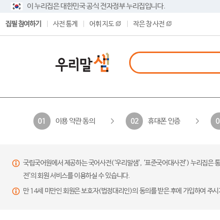
이 누리집은 대한민국 공식 전자정부 누리집입니다.
집필 참여하기
사전 통계
어휘 지도
작은 창 사전
이용 약관 동의
휴대폰 인증
01
02
0
국립국어원에서 제공하는 국어사전(‘우리말샘’, ‘표준국어대사전’) 누리집은 통
전’의 회원 서비스를 이용하실 수 있습니다.
만 14세 미만인 회원은 보호자(법정대리인)의 동의를 받은 후에 가입하여 주시