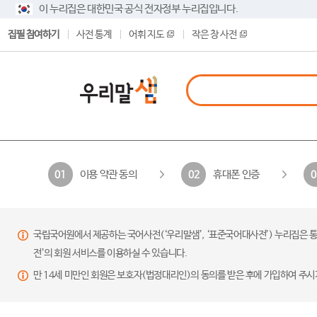
이 누리집은 대한민국 공식 전자정부 누리집입니다.
집필 참여하기
사전 통계
어휘 지도
작은 창 사전
이용 약관 동의
휴대폰 인증
01
02
0
국립국어원에서 제공하는 국어사전(‘우리말샘’, ‘표준국어대사전’) 누리집은 통
전’의 회원 서비스를 이용하실 수 있습니다.
만 14세 미만인 회원은 보호자(법정대리인)의 동의를 받은 후에 가입하여 주시