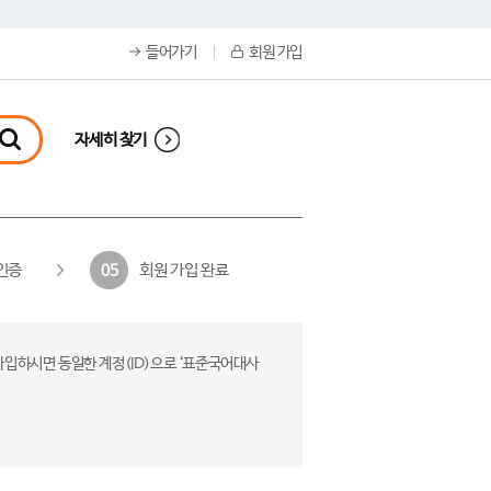
들어가기
회원 가입
자세히 찾기
인증
회원 가입 완료
05
가입하시면 동일한 계정(ID)으로 ‘표준국어대사