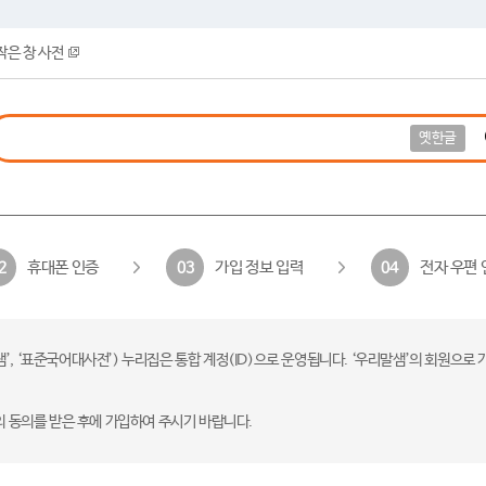
작은 창 사전
옛한글
휴대폰 인증
가입 정보 입력
전자 우편 
2
03
04
 ‘표준국어대사전’) 누리집은 통합 계정(ID)으로 운영됩니다. ‘우리말샘’의 회원으로 
의 동의를 받은 후에 가입하여 주시기 바랍니다.