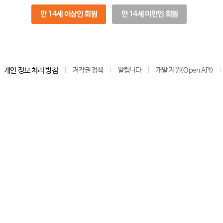
만 14세 이상인 회원
만 14세 미만인 회원
개인 정보 처리 방침
저작권 정책
알립니다
개발 지원(Open API)