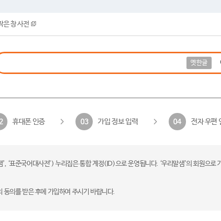
작은 창 사전
옛한글
휴대폰 인증
가입 정보 입력
전자 우편 
2
03
04
 ‘표준국어대사전’) 누리집은 통합 계정(ID)으로 운영됩니다. ‘우리말샘’의 회원으로 
의 동의를 받은 후에 가입하여 주시기 바랍니다.