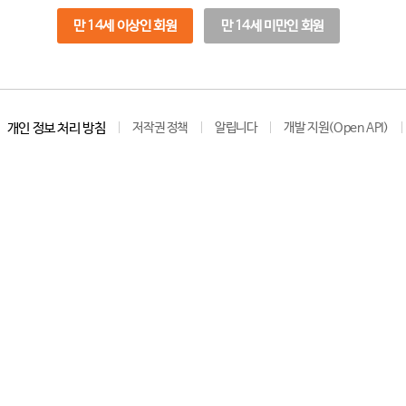
만 14세 이상인 회원
만 14세 미만인 회원
개인 정보 처리 방침
저작권 정책
알립니다
개발 지원(Open API)