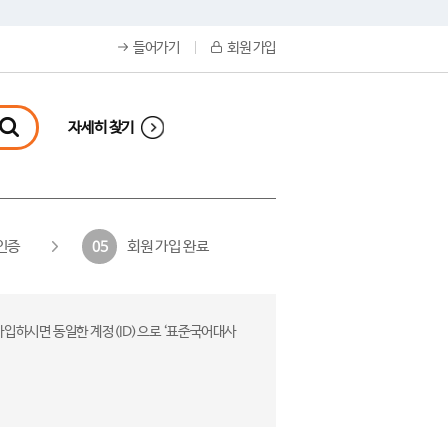
들어가기
회원 가입
자세히 찾기
인증
회원 가입 완료
05
가입하시면 동일한 계정(ID)으로 ‘표준국어대사