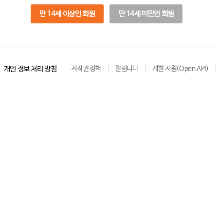
만 14세 이상인 회원
만 14세 미만인 회원
개인 정보 처리 방침
저작권 정책
알립니다
개발 지원(Open API)