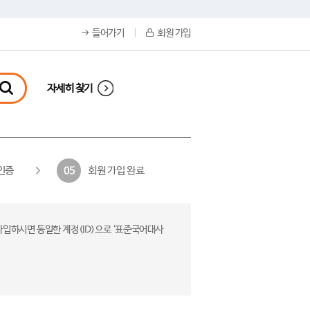
들어가기
회원 가입
자세히 찾기
인증
회원 가입 완료
05
가입하시면 동일한 계정(ID)으로 ‘표준국어대사