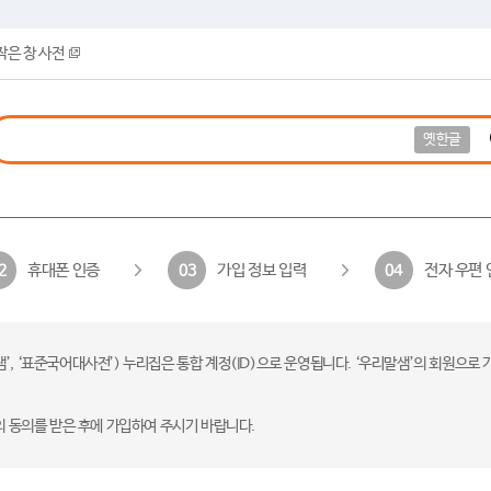
작은 창 사전
옛한글
휴대폰 인증
가입 정보 입력
전자 우편 
2
03
04
 ‘표준국어대사전’) 누리집은 통합 계정(ID)으로 운영됩니다. ‘우리말샘’의 회원으로 
의 동의를 받은 후에 가입하여 주시기 바랍니다.