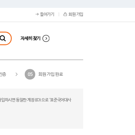
들어가기
회원 가입
자세히 찾기
인증
회원 가입 완료
05
가입하시면 동일한 계정(ID)으로 ‘표준국어대사