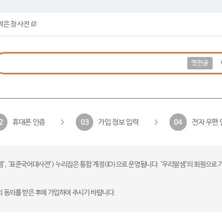
작은 창 사전
옛한글
휴대폰 인증
가입 정보 입력
전자 우편 
2
03
04
 ‘표준국어대사전’) 누리집은 통합 계정(ID)으로 운영됩니다. ‘우리말샘’의 회원으로 
의 동의를 받은 후에 가입하여 주시기 바랍니다.