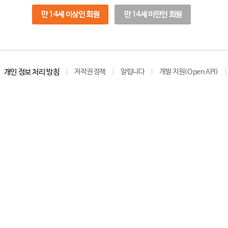
만 14세 이상인 회원
만 14세 미만인 회원
개인 정보 처리 방침
저작권 정책
알립니다
개발 지원(Open API)