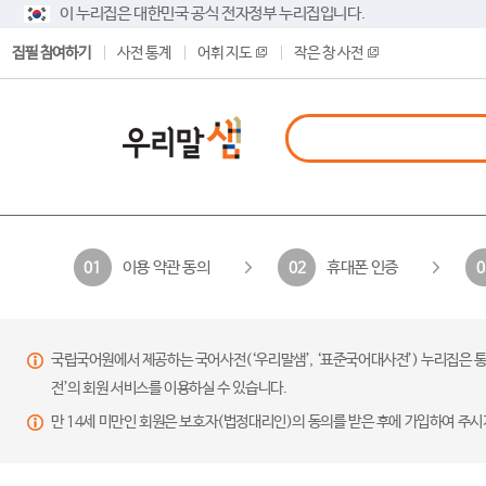
이 누리집은 대한민국 공식 전자정부 누리집입니다.
집필 참여하기
사전 통계
어휘 지도
작은 창 사전
이용 약관 동의
휴대폰 인증
01
02
0
국립국어원에서 제공하는 국어사전(‘우리말샘’, ‘표준국어대사전’) 누리집은 통
전’의 회원 서비스를 이용하실 수 있습니다.
만 14세 미만인 회원은 보호자(법정대리인)의 동의를 받은 후에 가입하여 주시