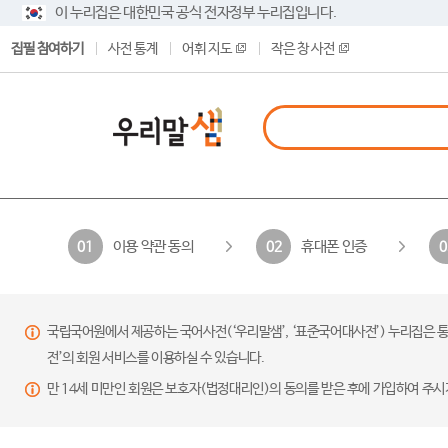
이 누리집은 대한민국 공식 전자정부 누리집입니다.
집필 참여하기
사전 통계
어휘 지도
작은 창 사전
이용 약관 동의
휴대폰 인증
01
02
0
국립국어원에서 제공하는 국어사전(‘우리말샘’, ‘표준국어대사전’) 누리집은 통
전’의 회원 서비스를 이용하실 수 있습니다.
만 14세 미만인 회원은 보호자(법정대리인)의 동의를 받은 후에 가입하여 주시