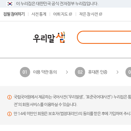
이 누리집은 대한민국 공식 전자정부 누리집입니다.
집필 참여하기
사전 통계
어휘 지도
작은 창 사전
이용 약관 동의
휴대폰 인증
01
02
0
국립국어원에서 제공하는 국어사전(‘우리말샘’, ‘표준국어대사전’) 누리집은 통
전’의 회원 서비스를 이용하실 수 있습니다.
만 14세 미만인 회원은 보호자(법정대리인)의 동의를 받은 후에 가입하여 주시