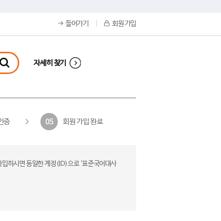
들어가기
회원 가입
자세히 찾기
인증
회원 가입 완료
05
가입하시면 동일한 계정(ID)으로 ‘표준국어대사