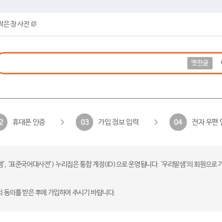
작은 창 사전
옛한글
휴대폰 인증
가입 정보 입력
전자 우편 
2
03
04
 ‘표준국어대사전’) 누리집은 통합 계정(ID)으로 운영됩니다. ‘우리말샘’의 회원으로 
의 동의를 받은 후에 가입하여 주시기 바랍니다.