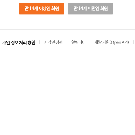
만 14세 이상인 회원
만 14세 미만인 회원
개인 정보 처리 방침
저작권 정책
알립니다
개발 지원(Open API)