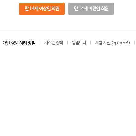
만 14세 이상인 회원
만 14세 미만인 회원
개인 정보 처리 방침
저작권 정책
알립니다
개발 지원(Open API)