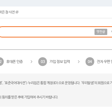
작은 창 사전
옛한글
휴대폰 인증
가입 정보 입력
전자 우편 
2
03
04
 ‘표준국어대사전’) 누리집은 통합 계정(ID)으로 운영됩니다. ‘우리말샘’의 회원으로 
의 동의를 받은 후에 가입하여 주시기 바랍니다.