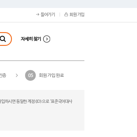
들어가기
회원 가입
자세히 찾기
인증
회원 가입 완료
05
가입하시면 동일한 계정(ID)으로 ‘표준국어대사