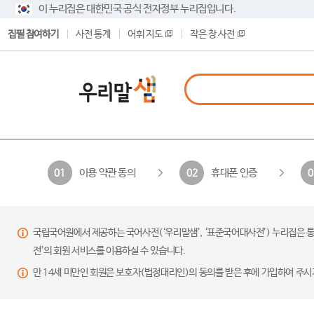
이 누리집은 대한민국 공식 전자정부 누리집입니다.
집필 참여하기
사전 통계
어휘 지도
작은 창 사전
이용 약관 동의
휴대폰 인증
01
02
0
국립국어원에서 제공하는 국어사전(‘우리말샘’, ‘표준국어대사전’) 누리집은 통
전’의 회원 서비스를 이용하실 수 있습니다.
만 14세 미만인 회원은 보호자(법정대리인)의 동의를 받은 후에 가입하여 주시