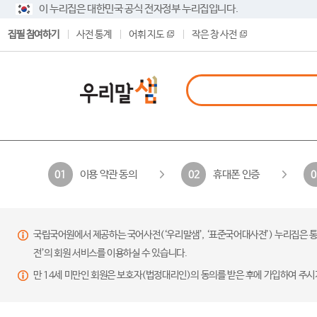
이 누리집은 대한민국 공식 전자정부 누리집입니다.
집필 참여하기
사전 통계
어휘 지도
작은 창 사전
이용 약관 동의
휴대폰 인증
01
02
0
국립국어원에서 제공하는 국어사전(‘우리말샘’, ‘표준국어대사전’) 누리집은 통
전’의 회원 서비스를 이용하실 수 있습니다.
만 14세 미만인 회원은 보호자(법정대리인)의 동의를 받은 후에 가입하여 주시