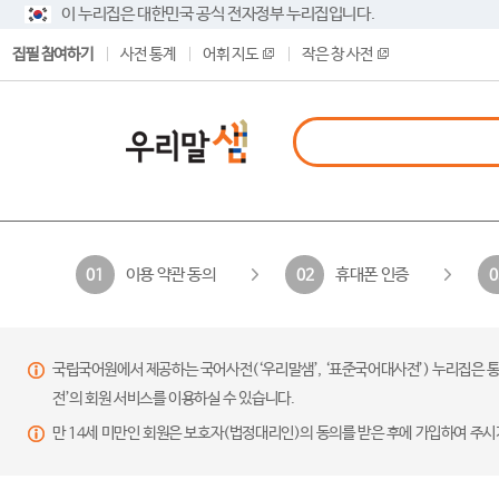
이 누리집은 대한민국 공식 전자정부 누리집입니다.
집필 참여하기
사전 통계
어휘 지도
작은 창 사전
이용 약관 동의
휴대폰 인증
01
02
0
국립국어원에서 제공하는 국어사전(‘우리말샘’, ‘표준국어대사전’) 누리집은 통
전’의 회원 서비스를 이용하실 수 있습니다.
만 14세 미만인 회원은 보호자(법정대리인)의 동의를 받은 후에 가입하여 주시