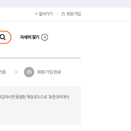
들어가기
회원 가입
자세히 찾기
인증
회원 가입 완료
05
가입하시면 동일한 계정(ID)으로 ‘표준국어대사