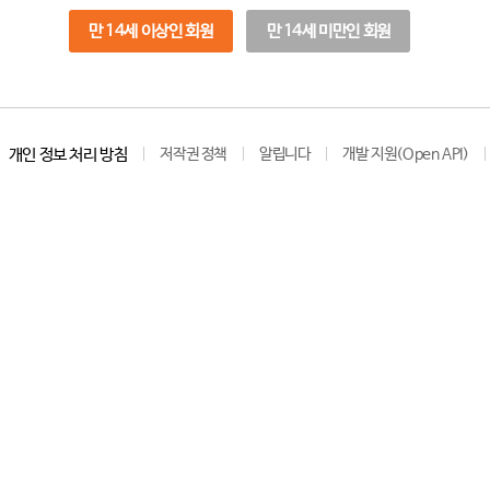
만 14세 이상인 회원
만 14세 미만인 회원
개인 정보 처리 방침
저작권 정책
알립니다
개발 지원(Open API)