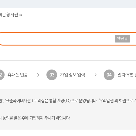
작은 창 사전
옛한글
휴대폰 인증
가입 정보 입력
전자 우편 
2
03
04
 ‘표준국어대사전’) 누리집은 통합 계정(ID)으로 운영됩니다. ‘우리말샘’의 회원으로 
의 동의를 받은 후에 가입하여 주시기 바랍니다.