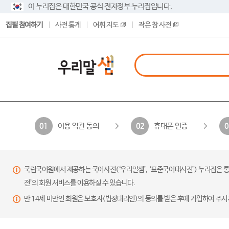
이 누리집은 대한민국 공식 전자정부 누리집입니다.
집필 참여하기
사전 통계
어휘 지도
작은 창 사전
이용 약관 동의
휴대폰 인증
01
02
0
국립국어원에서 제공하는 국어사전(‘우리말샘’, ‘표준국어대사전’) 누리집은 통
전’의 회원 서비스를 이용하실 수 있습니다.
만 14세 미만인 회원은 보호자(법정대리인)의 동의를 받은 후에 가입하여 주시