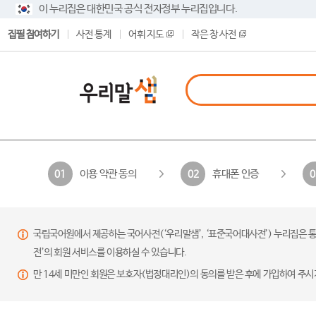
이 누리집은 대한민국 공식 전자정부 누리집입니다.
집필 참여하기
사전 통계
어휘 지도
작은 창 사전
이용 약관 동의
휴대폰 인증
01
02
0
국립국어원에서 제공하는 국어사전(‘우리말샘’, ‘표준국어대사전’) 누리집은 통
전’의 회원 서비스를 이용하실 수 있습니다.
만 14세 미만인 회원은 보호자(법정대리인)의 동의를 받은 후에 가입하여 주시