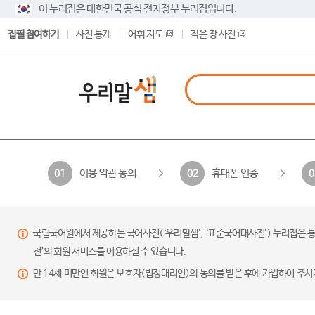
이 누리집은 대한민국 공식 전자정부 누리집입니다.
집필 참여하기
사전 통계
어휘 지도
작은 창 사전
이용 약관 동의
휴대폰 인증
01
02
0
국립국어원에서 제공하는 국어사전(‘우리말샘’, ‘표준국어대사전’) 누리집은 통
전’의 회원 서비스를 이용하실 수 있습니다.
만 14세 미만인 회원은 보호자(법정대리인)의 동의를 받은 후에 가입하여 주시