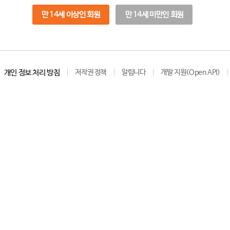
만 14세 이상인 회원
만 14세 미만인 회원
개인 정보 처리 방침
저작권 정책
알립니다
개발 지원(Open API)