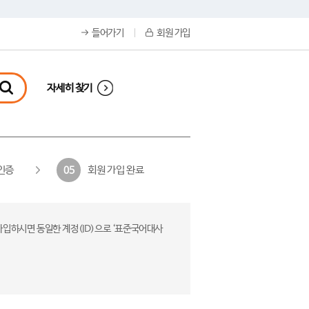
들어가기
회원 가입
자세히 찾기
인증
회원 가입 완료
05
가입하시면 동일한 계정(ID)으로 ‘표준국어대사