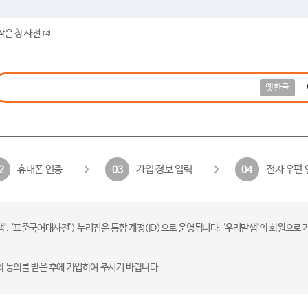
작은 창 사전
옛한글
휴대폰 인증
가입 정보 입력
전자 우편 
2
03
04
 ‘표준국어대사전’) 누리집은 통합 계정(ID)으로 운영됩니다. ‘우리말샘’의 회원으로 
의 동의를 받은 후에 가입하여 주시기 바랍니다.