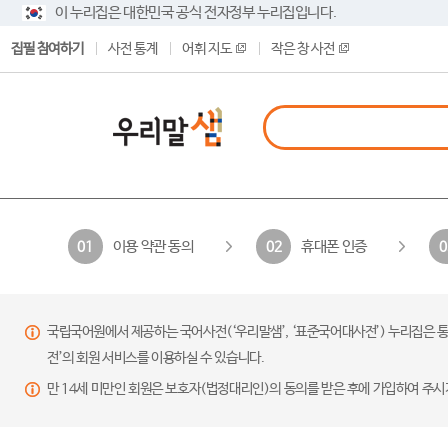
이 누리집은 대한민국 공식 전자정부 누리집입니다.
집필 참여하기
사전 통계
어휘 지도
작은 창 사전
이용 약관 동의
휴대폰 인증
01
02
0
국립국어원에서 제공하는 국어사전(‘우리말샘’, ‘표준국어대사전’) 누리집은 통
전’의 회원 서비스를 이용하실 수 있습니다.
만 14세 미만인 회원은 보호자(법정대리인)의 동의를 받은 후에 가입하여 주시