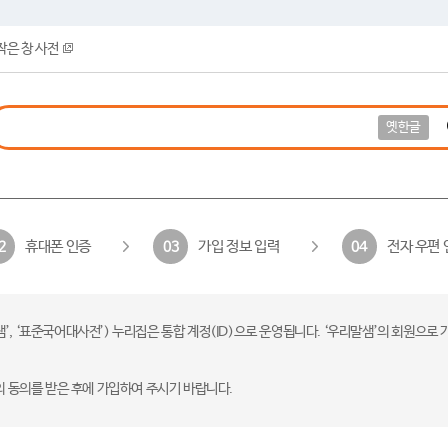
작은 창 사전
옛한글
휴대폰 인증
가입 정보 입력
전자 우편 
2
03
04
 ‘표준국어대사전’) 누리집은 통합 계정(ID)으로 운영됩니다. ‘우리말샘’의 회원으로 
의 동의를 받은 후에 가입하여 주시기 바랍니다.