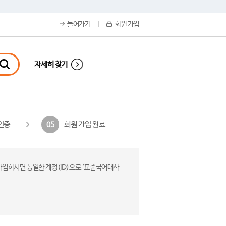
들어가기
회원 가입
자세히 찾기
인증
회원 가입 완료
05
가입하시면 동일한 계정(ID)으로 ‘표준국어대사