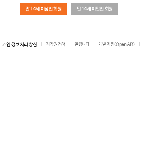
만 14세 이상인 회원
만 14세 미만인 회원
개인 정보 처리 방침
저작권 정책
알립니다
개발 지원(Open API)