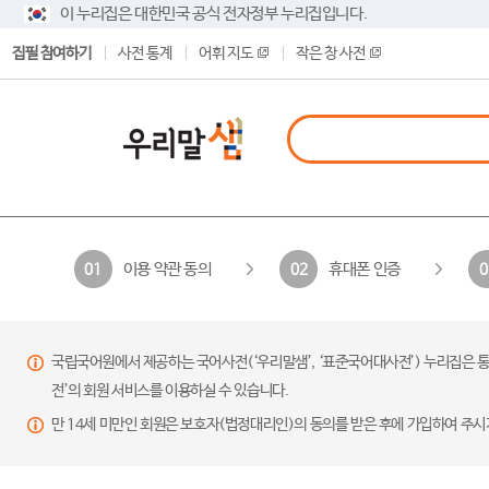
이 누리집은 대한민국 공식 전자정부 누리집입니다.
집필 참여하기
사전 통계
어휘 지도
작은 창 사전
이용 약관 동의
휴대폰 인증
01
02
0
국립국어원에서 제공하는 국어사전(‘우리말샘’, ‘표준국어대사전’) 누리집은 통
전’의 회원 서비스를 이용하실 수 있습니다.
만 14세 미만인 회원은 보호자(법정대리인)의 동의를 받은 후에 가입하여 주시