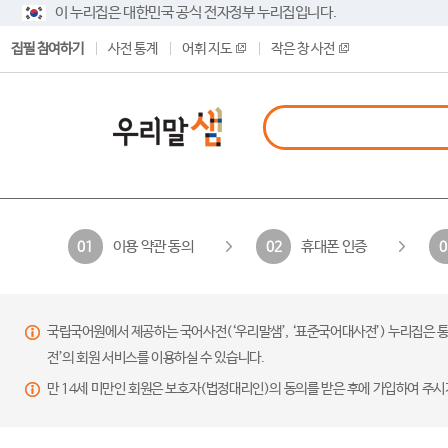
이 누리집은 대한민국 공식 전자정부 누리집입니다.
집필 참여하기
사전 통계
어휘 지도
작은 창 사전
이용 약관 동의
휴대폰 인증
01
02
0
국립국어원에서 제공하는 국어사전(‘우리말샘’, ‘표준국어대사전’) 누리집은 통
전’의 회원 서비스를 이용하실 수 있습니다.
만 14세 미만인 회원은 보호자(법정대리인)의 동의를 받은 후에 가입하여 주시