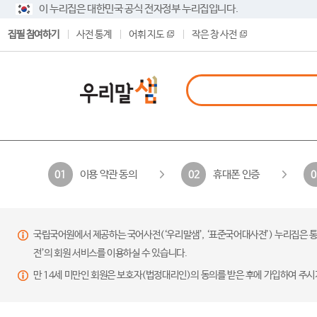
이 누리집은 대한민국 공식 전자정부 누리집입니다.
집필 참여하기
사전 통계
어휘 지도
작은 창 사전
이용 약관 동의
휴대폰 인증
01
02
0
국립국어원에서 제공하는 국어사전(‘우리말샘’, ‘표준국어대사전’) 누리집은 통
전’의 회원 서비스를 이용하실 수 있습니다.
만 14세 미만인 회원은 보호자(법정대리인)의 동의를 받은 후에 가입하여 주시